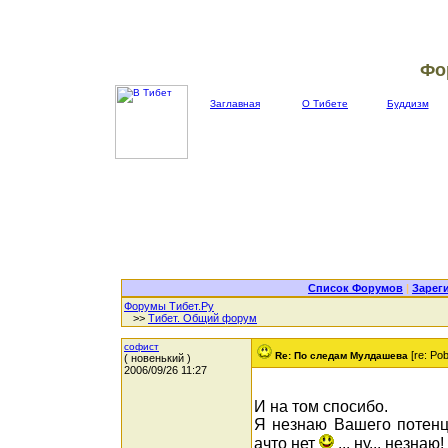
Фо
Заглавная
О Тибете
Буддизм
Список Форумов
|
Зарег
Форумы Тибет.Ру
>>
Тибет. Общий форум
софист
[re: Pob
Re: По следам Мулдашева
( новенький )
2006/09/26 11:27
И на том спосибо.
Я незнаю Вашего потенци
ачто нет
... ну... незнаю!