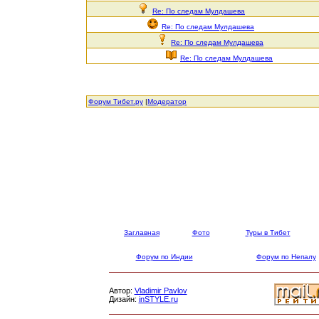
Re: По следам Мулдашева
Re: По следам Мулдашева
Re: По следам Мулдашева
Re: По следам Мулдашева
Форум Тибет.ру
|
Модератор
Заглавная
Фото
Туры в Тибет
Форум по Индии
Форум по Непалу
Автор:
Vladimir Pavlov
Дизайн:
inSTYLE.ru