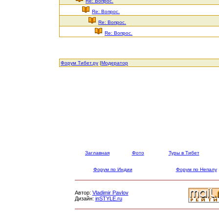
Re: Вопрос.
Re: Вопрос.
Re: Вопрос.
Re: Вопрос.
Форум Тибет.ру
|
Модератор
Заглавная
Фото
Туры в Тибет
Форум по Индии
Форум по Непалу
Автор:
Vladimir Pavlov
Дизайн:
inSTYLE.ru