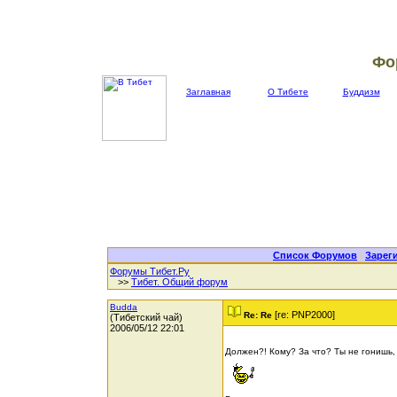
Фо
Заглавная
О Тибете
Буддизм
Список Форумов
|
Зарег
Форумы Тибет.Ру
>>
Тибет. Общий форум
Budda
[re: PNP2000]
Re: Re
(Тибетский чай)
2006/05/12 22:01
Должен?! Кому? За что? Ты не гонишь,