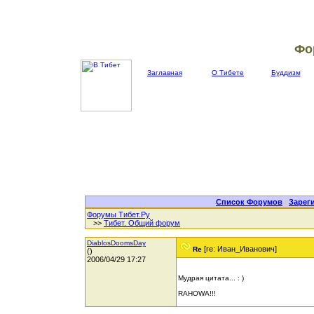
Фо
Заглавная
О Тибете
Буддизм
Список Форумов
|
Зарег
Форумы Тибет.Ру
>>
Тибет. Общий форум
DiablosDoomsDay
[re: Иван_Иванович]
Re
()
2006/04/29 17:27
Мудрая цитата... : )
RAHOWA!!!