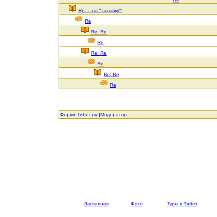
Re: ...на "засыпку"!
Re
Re: Re
Re
Re: Re
Re
Re: Re
Re
Форум Тибет.ру
|
Модератор
Заглавная
Фото
Туры в Тибет