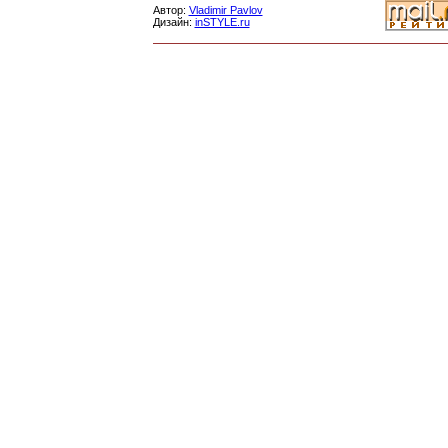
Автор:
Vladimir Pavlov
Дизайн:
inSTYLE.ru