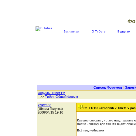
Фо
Заглавная
О Тибете
Буддизм
Список Форумов
|
Зарег
Форумы Тибет.Ру
>>
Тибет. Общий форум
PNP2000
Re: FOTO kaznennih v Tibete v pos
(Школа Гелугпа)
2006/04/15 19:10
Каешно спасать , но это надо делать 
бытия , посему для тех кто видит лиш 
Всё под небесами