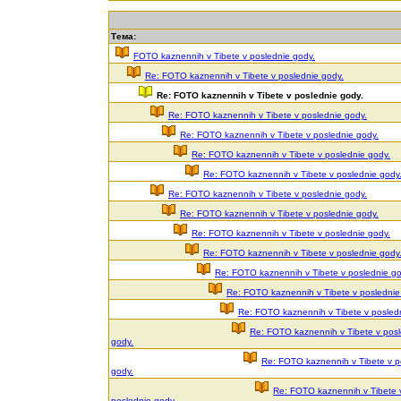
Тема:
FOTO kaznennih v Tibete v poslednie gody.
Re: FOTO kaznennih v Tibete v poslednie gody.
Re: FOTO kaznennih v Tibete v poslednie gody.
Re: FOTO kaznennih v Tibete v poslednie gody.
Re: FOTO kaznennih v Tibete v poslednie gody.
Re: FOTO kaznennih v Tibete v poslednie gody.
Re: FOTO kaznennih v Tibete v poslednie gody
Re: FOTO kaznennih v Tibete v poslednie gody.
Re: FOTO kaznennih v Tibete v poslednie gody.
Re: FOTO kaznennih v Tibete v poslednie gody.
Re: FOTO kaznennih v Tibete v poslednie gody
Re: FOTO kaznennih v Tibete v poslednie go
Re: FOTO kaznennih v Tibete v poslednie
Re: FOTO kaznennih v Tibete v posled
Re: FOTO kaznennih v Tibete v pos
gody.
Re: FOTO kaznennih v Tibete v p
gody.
Re: FOTO kaznennih v Tibete 
poslednie gody.