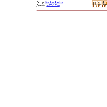
Автор:
Vladimir Pavlov
Дизайн:
inSTYLE.ru