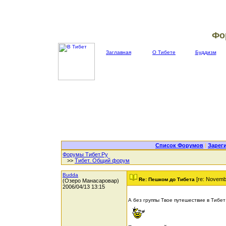
Фо
Заглавная
О Тибете
Буддизм
Список Форумов
|
Зарег
Форумы Тибет.Ру
>>
Тибет. Общий форум
Budda
[re: Novemb
Re: Пешком до Тибета
(Озеро Манасаровар)
2006/04/13 13:15
А без группы Твое путешествие в Тибет