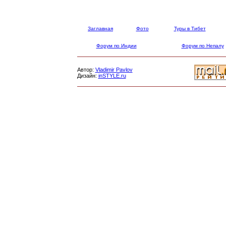
Заглавная
Фото
Туры в Тибет
Форум по Индии
Форум по Непалу
Автор:
Vladimir Pavlov
Дизайн:
inSTYLE.ru