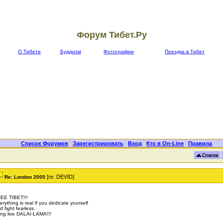
Форум Тибет.Ру
О Тибете
Буддизм
Фотографии
Поездка в Тибет
Список Форумов
|
Зарегистрировать
|
Вход
|
Кто в On-Line
|
Правила
[re: DEVID]
Re: London 2005
EE TIBET!!!
erything is real if you dedicate yourself
d fight fearless.
ng live DALAI-LAMA!!!