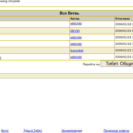
bsang choydak
Вся Ветвь
Автор
Отослано
wildchild
2006/01/18 
DEVID
2006/01/24 
wildchild
2006/01/24 
wildchild
2006/01/19 
burunduk
2006/01/23 
wildchild
2006/01/23 
5
Перейти на
Фото
Туры в Тибет
Энциклопедия
Полезные советы