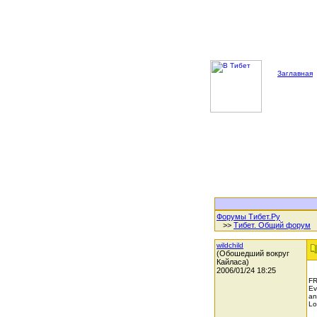
Заглавная
Форумы Тибет.Ру
>>
Тибет. Общий форум
wildchild
(Обошедший вокруг
Кайласа)
2006/01/24 18:25
FR
Ev
an
Lo