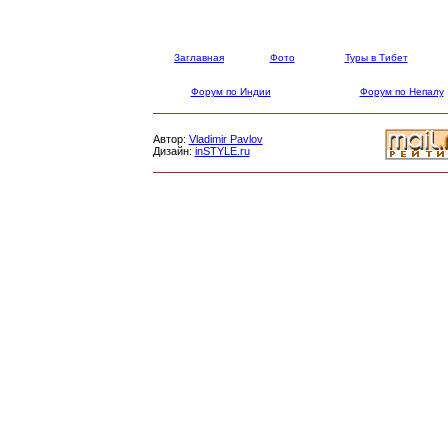
Заглавная
Фото
Туры в Тибет
Форум по Индии
Форум по Непалу
Автор:
Vladimir Pavlov
Дизайн:
inSTYLE.ru