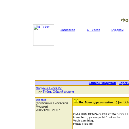
Фо
Заглавная
О Тибете
Буддизм
Список Форумов
|
Зарег
Форумы Тибет.Ру
>>
Тибет. Общий форум
wildchild
[re: Bob
Re: Всем здравствуйте...:)
(поклонник Тибетской
Музыки)
2005/12/16 21:07
OM A HUM BENZA GURU PEMA SIDDHI H
konechno , ya vsego lish' bukashka..
Vseh vam blag.
FREE TIBET!!!