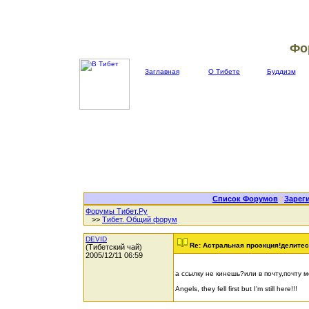
Фо
Заглавная
О Тибете
Буддизм
Список Форумов
|
Зарег
Форумы Тибет.Ру
>>
Тибет. Общий форум
DEVID
Re: Астральная проэкция!делите
(Тибетский чай)
2005/12/11 06:59
а ссылку не кинешь?или в почту,почту 
Angels, they fell first but I'm still here!!!