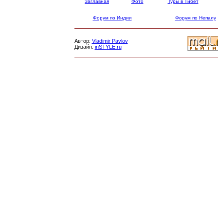
Заглавная
Фото
Туры в Тибет
Форум по Индии
Форум по Непалу
Автор:
Vladimir Pavlov
Дизайн:
inSTYLE.ru