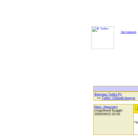
Заглавная
Форумы Тибет.Ру
>>
Тибет. Общий форум
Иван_Иванович
(подобный Будде)
2005/09/22 02:00
Пр