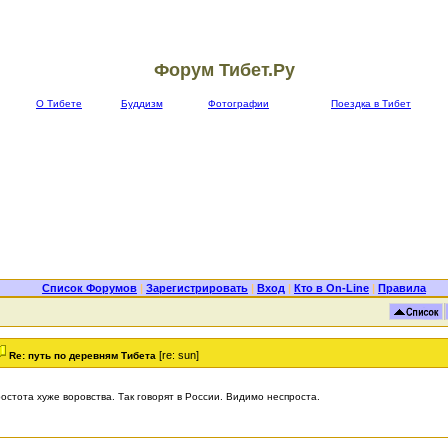
Форум Тибет.Ру
О Тибете
Буддизм
Фотографии
Поездка в Тибет
Список Форумов
|
Зарегистрировать
|
Вход
|
Кто в On-Line
|
Правила
[re: sun]
Re: путь по деревням Тибета
остота хуже воровства. Так говорят в России. Видимо неспроста.