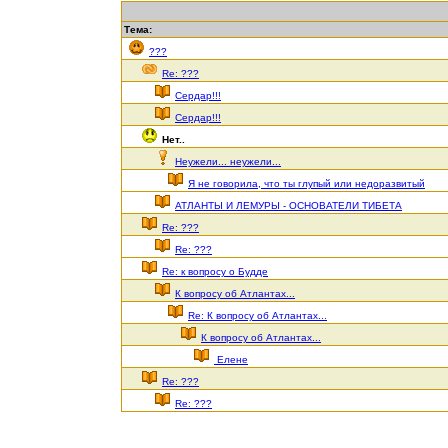
Тема:
???
Re: ???
Сердар!!!
Сердар!!!
Нет..
Неужели... неужели...
Я не говорила, что ты глупый или недоразвитый
АТЛАНТЫ И ЛЕМУРЫ - ОСНОВАТЕЛИ ТИБЕТА
Re: ???
Re: ???
Re: к вопросу о Будде
К вопросу об Атлантах...
Re: К вопросу об Атлантах...
К вопросу об Атлантах...
Елене
Re: ???
Re: ???