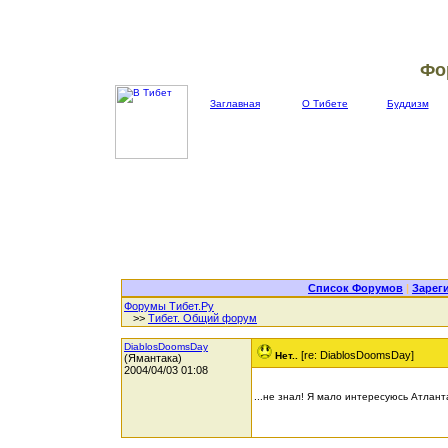
Фо
Заглавная
О Тибете
Буддизм
Список Форумов
|
Зарег
Форумы Тибет.Ру
>>
Тибет. Общий форум
DiablosDoomsDay
[re: DiablosDoomsDay]
Нет..
(Ямантака)
2004/04/03 01:08
...не знал! Я мало интересуюсь Атлант