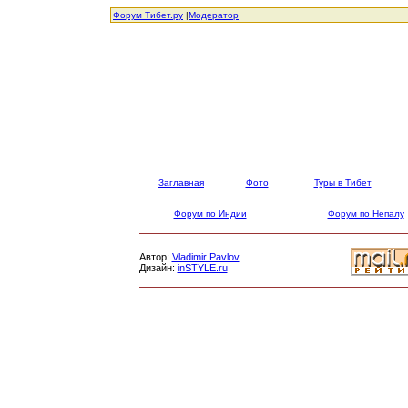
Форум Тибет.ру
|
Модератор
Заглавная
Фото
Туры в Тибет
Форум по Индии
Форум по Непалу
Автор:
Vladimir Pavlov
Дизайн:
inSTYLE.ru