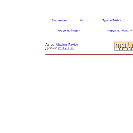
Заглавная
Фото
Туры в Тибет
Форум по Индии
Форум по Непалу
Автор:
Vladimir Pavlov
Дизайн:
inSTYLE.ru