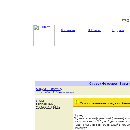
Фо
Заглавная
О Тибете
Буддизм
Список Форумов
|
Зарег
Форумы Тибет.Ру
>>
Тибет. Общий форум
gryzla
Самостоятельная поездка к Кайл
( новенький )
2005/06/18 14:12
Народ!
Поделитесь информацией(опытом) есть
остаться там на 2-5 дней для самостоя
Решительно нет нигде никакой инфор
Помогите