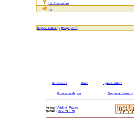
Re: Я в поиске
Re
Форум Тибет.ру
|
Модератор
Заглавная
Фото
Туры в Тибет
Форум по Индии
Форум по Непалу
Автор:
Vladimir Pavlov
Дизайн:
inSTYLE.ru