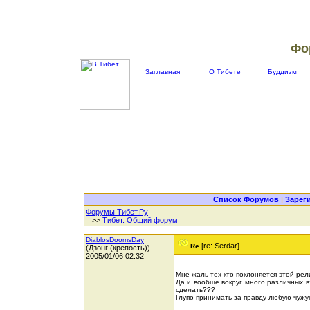
Фо
Заглавная
О Тибете
Буддизм
Список Форумов
|
Зарег
Форумы Тибет.Ру
>>
Тибет. Общий форум
DiablosDoomsDay
[re: Serdar]
Re
(Дзонг (крепость))
2005/01/06 02:32
Мне жаль тех кто поклоняется этой рели
Да и вообще вокруг много различных в
сделать???
Глупо принимать за правду любую чужу