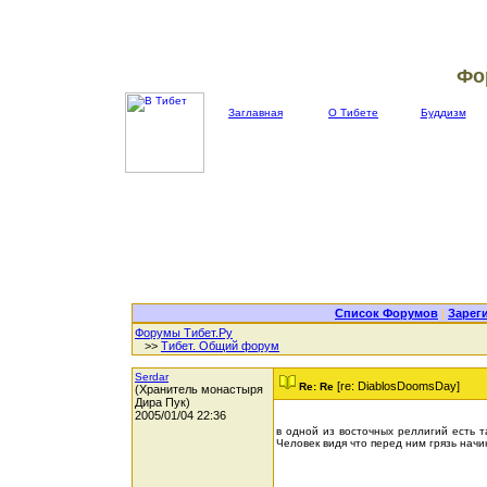
Фо
Заглавная
О Тибете
Буддизм
Список Форумов
|
Зарег
Форумы Тибет.Ру
>>
Тибет. Общий форум
Serdar
[re: DiablosDoomsDay]
Re: Re
(Хранитель монастыря
Дира Пук)
2005/01/04 22:36
в одной из восточных реллигий есть т
Человек видя что перед ним грязь на