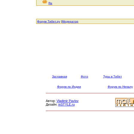
Re
Форум Тибет.ру
|
Модератор
Заглавная
Фото
Туры в Тибет
Форум по Индии
Форум по Непалу
Автор:
Vladimir Pavlov
Дизайн:
inSTYLE.ru