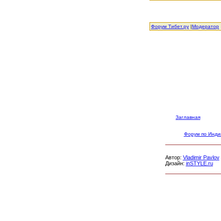
Форум Тибет.ру
|
Модератор
Заглавная
Форум по Инди
Автор:
Vladimir Pavlov
Дизайн:
inSTYLE.ru