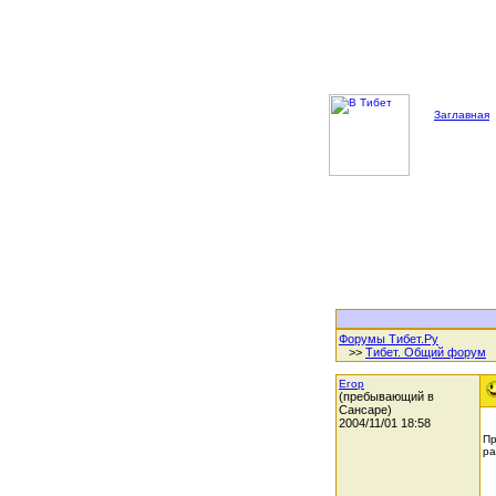
Заглавная
Форумы Тибет.Ру
>>
Тибет. Общий форум
Егор
(пребывающий в
Сансаре)
2004/11/01 18:58
Пр
ра