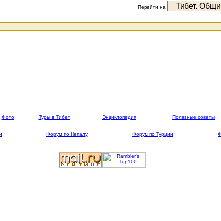
Перейти на
Фото
Туры в Тибет
Энциклопедия
Полезные советы
и
Форум по Непалу
Форум по Турции
Ф