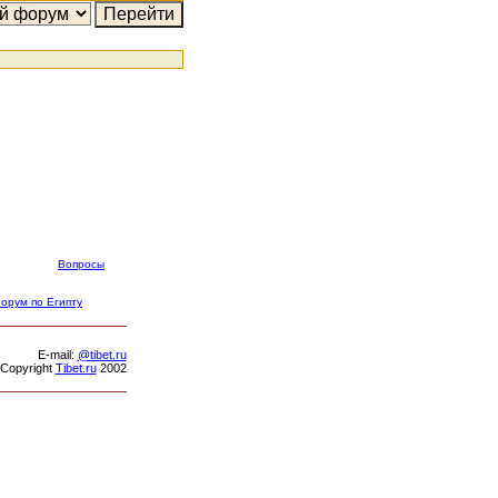
Вопросы
орум по Египту
Е-mail:
@tibet.ru
Copyright
Tibet.ru
2002