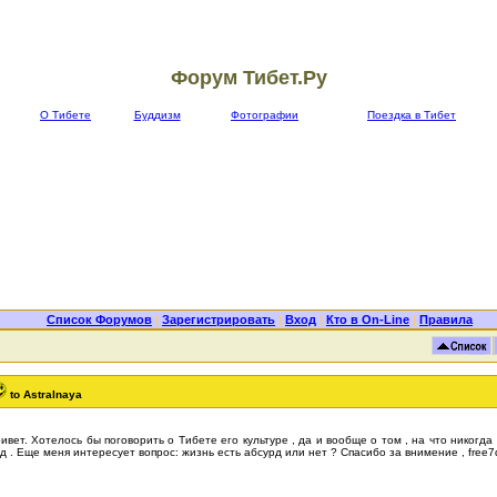
Форум Тибет.Ру
О Тибете
Буддизм
Фотографии
Поездка в Тибет
Список Форумов
|
Зарегистрировать
|
Вход
|
Кто в On-Line
|
Правила
to Astralnaya
ивет. Хотелось бы поговорить о Тибете его культуре , да и вообще о том , на что никогда
д . Еще меня интересует вопрос: жизнь есть абсурд или нет ? Спасибо за внимение , free