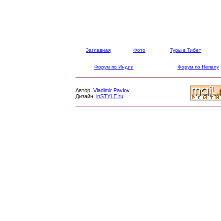
Заглавная
Фото
Туры в Тибет
Форум по Индии
Форум по Непалу
Автор:
Vladimir Pavlov
Дизайн:
inSTYLE.ru