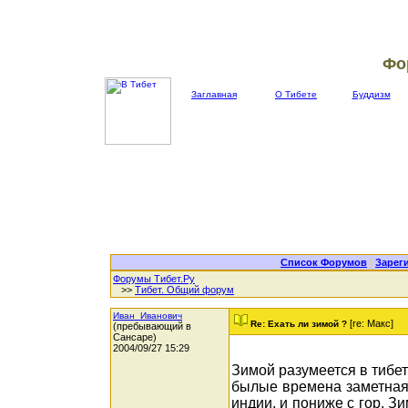
Фо
Заглавная
О Тибете
Буддизм
Список Форумов
|
Зарег
Форумы Тибет.Ру
>>
Тибет. Общий форум
Иван_Иванович
[re: Макс]
Re: Ехать ли зимой ?
(пребывающий в
Сансаре)
2004/09/27 15:29
Зимой разумеется в тибет
былые времена заметная 
индии, и пониже с гор. З