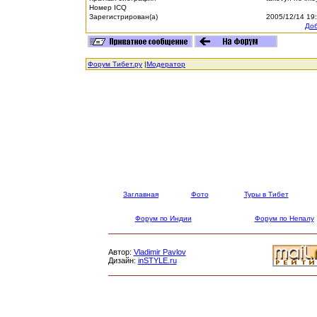
Номер ICQ
Зарегистрирован(а)
2005/12/14 19
Доб
Форум Тибет.ру
|
Модератор
Заглавная
Фото
Туры в Тибет
Форум по Индии
Форум по Непалу
Автор:
Vladimir Pavlov
Дизайн:
inSTYLE.ru