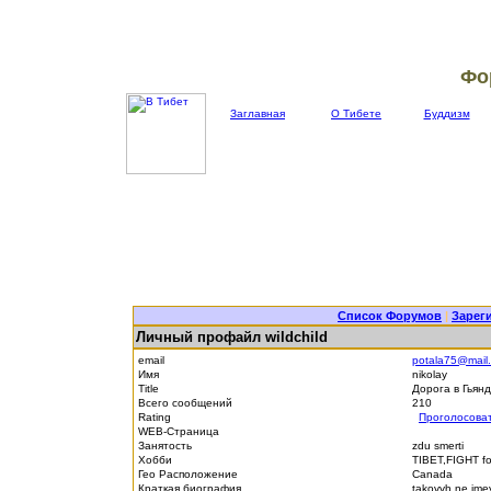
Фо
Заглавная
О Тибете
Буддизм
Список Форумов
|
Зарег
Личный профайл wildchild
email
potala75@mail.
Имя
nikolay
Title
Дорога в Гьян
Всего сообщений
210
Rating
Проголосова
WEB-Страница
Занятость
zdu smerti
Хобби
TIBET,FIGHT fo
Гео Расположение
Canada
Краткая биография
takovyh ne im