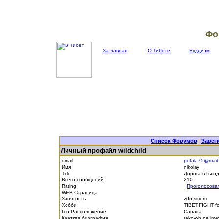
Фо
Заглавная
О Тибете
Буддизм
Список Форумов
|
Зарег
Личный профайл wildchild
email
potala75@mail.
Имя
nikolay
Title
Дорога в Гьян
Всего сообщений
210
Rating
Проголосова
WEB-Страница
Занятость
zdu smerti
Хобби
TIBET,FIGHT fo
Гео Расположение
Canada
Краткая биография
takovyh ne im