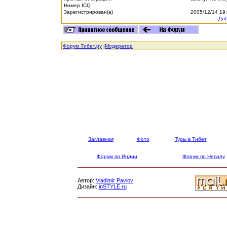
Номер ICQ
Зарегистрирован(а)
2005/12/14 19
Доб
Форум Тибет.ру
|
Модератор
Заглавная
Фото
Туры в Тибет
Форум по Индии
Форум по Непалу
Автор:
Vladimir Pavlov
Дизайн:
inSTYLE.ru