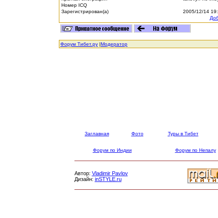
Номер ICQ
Зарегистрирован(а)
2005/12/14 19
Доб
Форум Тибет.ру
|
Модератор
Заглавная
Фото
Туры в Тибет
Форум по Индии
Форум по Непалу
Автор:
Vladimir Pavlov
Дизайн:
inSTYLE.ru