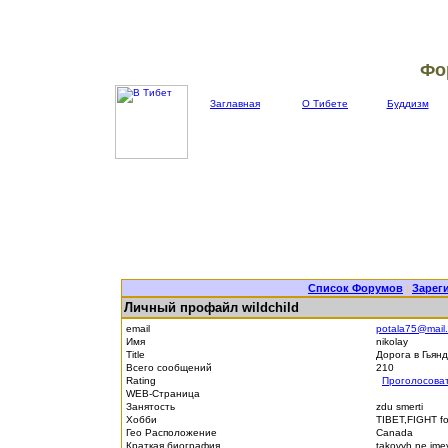
Фо
Заглавная
О Тибете
Буддизм
Список Форумов
|
Зарег
Личный профайл wildchild
email
potala75@mail.
Имя
nikolay
Title
Дорога в Гьян
Всего сообщений
210
Rating
Проголосова
WEB-Страница
Занятость
zdu smerti
Хобби
TIBET,FIGHT fo
Гео Расположение
Canada
Краткая биография
takovyh ne im