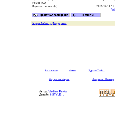
Номер ICQ
Зарегистрирован(а)
2005/12/14 19
Доб
Форум Тибет.ру
|
Модератор
Заглавная
Фото
Туры в Тибет
Форум по Индии
Форум по Непалу
Автор:
Vladimir Pavlov
Дизайн:
inSTYLE.ru