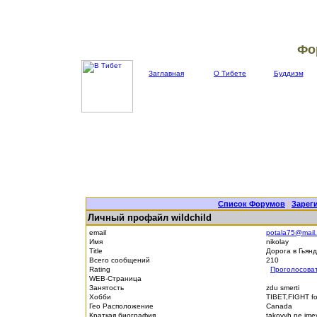
Фо
Заглавная
О Тибете
Буддизм
Список Форумов
|
Зарег
Личный профайл wildchild
email
potala75@mail.
Имя
nikolay
Title
Дорога в Гьян
Всего сообщений
210
Rating
Проголосова
WEB-Страница
Занятость
zdu smerti
Хобби
TIBET,FIGHT fo
Гео Расположение
Canada
Краткая биография
takovyh ne im