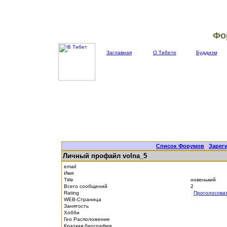
Фо
Заглавная
О Тибете
Буддизм
Список Форумов
|
Зарег
Личный профайл volna_5
email
Имя
Title
новенький
Всего сообщений
2
Rating
Проголосова
WEB-Страница
Занятость
Хобби
Гео Расположение
Краткая биография