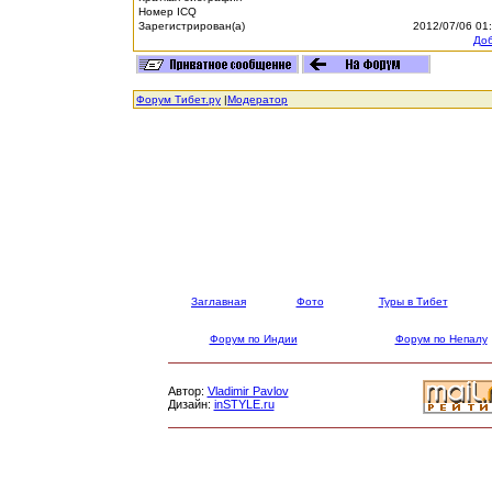
Номер ICQ
Зарегистрирован(а)
2012/07/06 01
Доб
Форум Тибет.ру
|
Модератор
Заглавная
Фото
Туры в Тибет
Форум по Индии
Форум по Непалу
Автор:
Vladimir Pavlov
Дизайн:
inSTYLE.ru