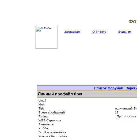
Фо
Заглавная
О Тибете
Буддизм
Список Форумов
|
Зарег
Личный профайл tibet
email
Имя
Title
получивший Б
Всего сообщений
13
Rating
Проголосова
WEB-Страница
Занятость
Хобби
Гео Расположение
Краткая биография