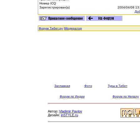
Номер ICQ
Зарегистрирован(а)
2004/04/08 13
Доб
Форум Тибет.ру
|
Модератор
Заглавная
Фото
Туры в Тибет
Форум по Индии
Форум по Непалу
Автор:
Vladimir Pavlov
Дизайн:
inSTYLE.ru