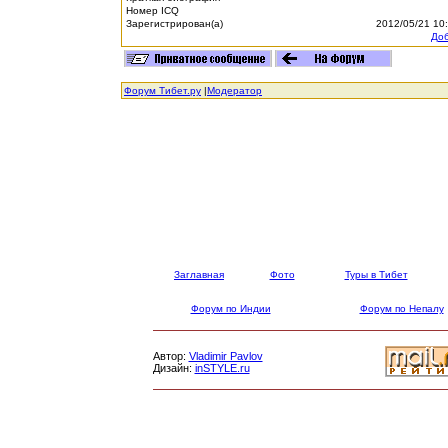
Номер ICQ
Зарегистрирован(а)
2012/05/21 10
Доб
Форум Тибет.ру
|
Модератор
Заглавная
Фото
Туры в Тибет
Форум по Индии
Форум по Непалу
Автор:
Vladimir Pavlov
Дизайн:
inSTYLE.ru