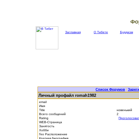
Фо
Заглавная
О Тибете
Буддизм
Список Форумов
|
Зарег
Личный профайл romah1982
email
Имя
Title
новенький
Всего сообщений
2
Rating
Проголосова
WEB-Страница
Занятость
Хобби
Гео Расположение
Краткая биография