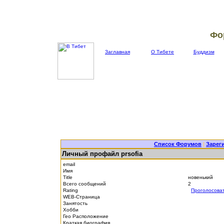
Фо
Заглавная
О Тибете
Буддизм
Список Форумов
|
Зарег
Личный профайл prsofia
email
Имя
Title
новенький
Всего сообщений
2
Rating
Проголосова
WEB-Страница
Занятость
Хобби
Гео Расположение
Краткая биография