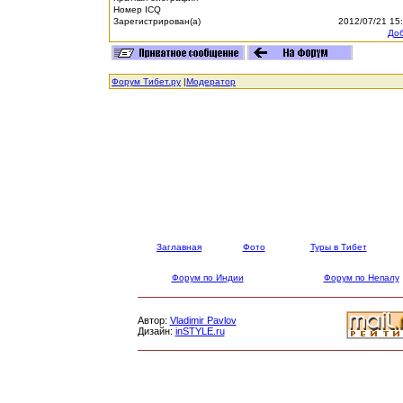
Номер ICQ
Зарегистрирован(а)
2012/07/21 15
Доб
Форум Тибет.ру
|
Модератор
Заглавная
Фото
Туры в Тибет
Форум по Индии
Форум по Непалу
Автор:
Vladimir Pavlov
Дизайн:
inSTYLE.ru