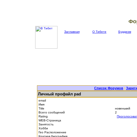
Фо
Заглавная
О Тибете
Буддизм
Список Форумов
|
Зарег
Личный профайл pad
email
Имя
Title
новенький
Всего сообщений
2
Rating
Проголосова
WEB-Страница
Занятость
Хобби
Гео Расположение
Краткая биография