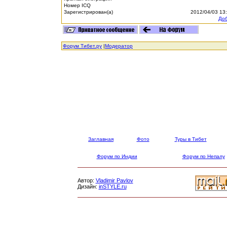
Номер ICQ
Зарегистрирован(а)
2012/04/03 13
Доб
Форум Тибет.ру
|
Модератор
Заглавная
Фото
Туры в Тибет
Форум по Индии
Форум по Непалу
Автор:
Vladimir Pavlov
Дизайн:
inSTYLE.ru