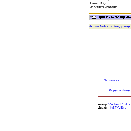
Номер ICQ
Зарегистрирован(а)
Форум Тибет.ру
|
Модератор
Заглавная
Форум по Инди
Автор:
Vladimir Pavlov
Дизайн:
inSTYLE.ru