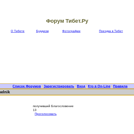
Форум Тибет.Ру
О Тибете
Буддизм
Фотографии
Поездка в Тибет
Список Форумов
|
Зарегистрировать
|
Вход
|
Кто в On-Line
|
Правила
elnik
получивший Благословение
13
Проголосовать