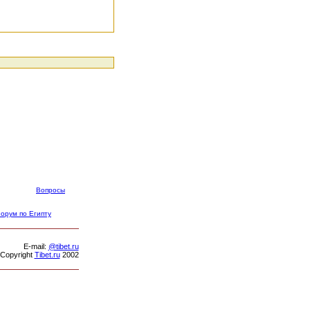
Вопросы
орум по Египту
Е-mail:
@tibet.ru
Copyright
Tibet.ru
2002