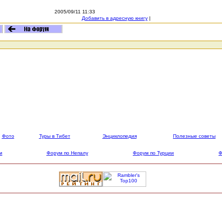
2005/09/11 11:33
Добавить в адресную книгу
|
Фото
Туры в Тибет
Энциклопедия
Полезные советы
и
Форум по Непалу
Форум по Турции
Ф