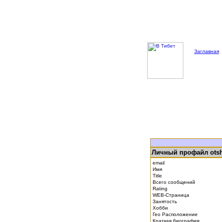
Заглавная
Личный профайл otsh
email
Имя
Title
Всего сообщений
Rating
WEB-Страница
Занятость
Хобби
Гео Расположение
Краткая биография