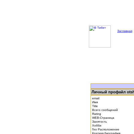
Заглавная
Личный профайл otsh
email
Имя
Title
Всего сообщений
Rating
WEB-Страница
Занятость
Хобби
Гео Расположение
Краткая биография