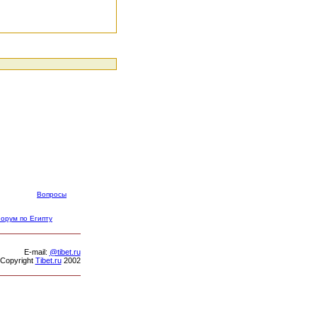
Вопросы
орум по Египту
Е-mail:
@tibet.ru
Copyright
Tibet.ru
2002