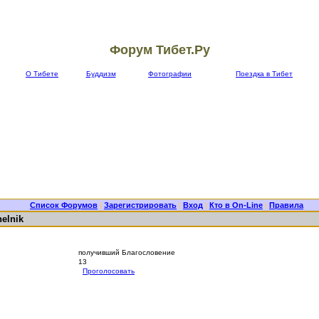
Форум Тибет.Ру
О Тибете
Буддизм
Фотографии
Поездка в Тибет
Список Форумов
|
Зарегистрировать
|
Вход
|
Кто в On-Line
|
Правила
elnik
получивший Благословение
13
Проголосовать