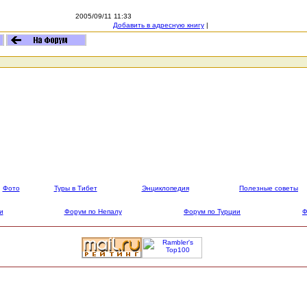
2005/09/11 11:33
Добавить в адресную книгу
|
Фото
Туры в Тибет
Энциклопедия
Полезные советы
и
Форум по Непалу
Форум по Турции
Ф