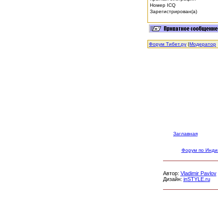
Номер ICQ
Зарегистрирован(а)
Форум Тибет.ру
|
Модератор
Заглавная
Форум по Инди
Автор:
Vladimir Pavlov
Дизайн:
inSTYLE.ru