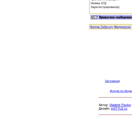
Номер ICQ
Зарегистрирован(а)
Форум Тибет.ру
|
Модератор
Заглавная
Форум по Инди
Автор:
Vladimir Pavlov
Дизайн:
inSTYLE.ru