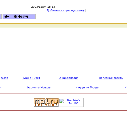
2003/12/04 18:33
Добавить в адресную книгу
|
Фото
Туры в Тибет
Энциклопедия
Полезные советы
и
Форум по Непалу
Форум по Турции
Ф