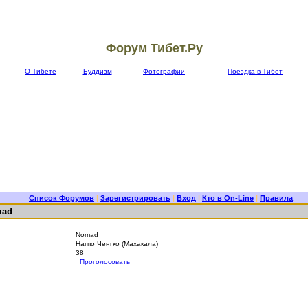
Форум Тибет.Ру
О Тибете
Буддизм
Фотографии
Поездка в Тибет
Список Форумов
|
Зарегистрировать
|
Вход
|
Кто в On-Line
|
Правила
mad
Nomad
Нагпо Ченгко (Махакала)
38
Проголосовать