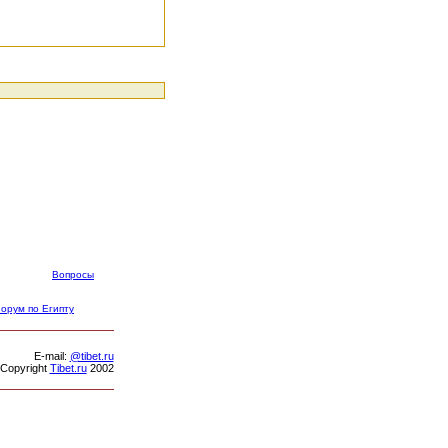
Вопросы
орум по Египту
Е-mail:
@tibet.ru
Copyright
Tibet.ru
2002