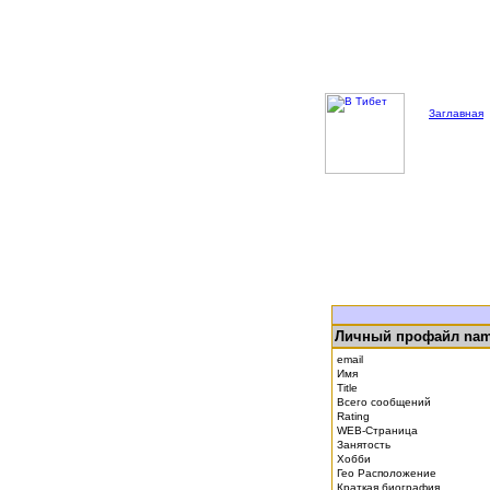
Заглавная
Личный профайл na
email
Имя
Title
Всего сообщений
Rating
WEB-Страница
Занятость
Хобби
Гео Расположение
Краткая биография