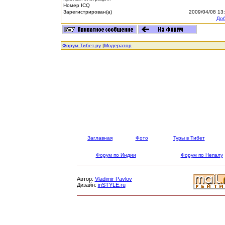
Номер ICQ
Зарегистрирован(а)
2009/04/08 13
Доб
Форум Тибет.ру
|
Модератор
Заглавная
Фото
Туры в Тибет
Форум по Индии
Форум по Непалу
Автор:
Vladimir Pavlov
Дизайн:
inSTYLE.ru