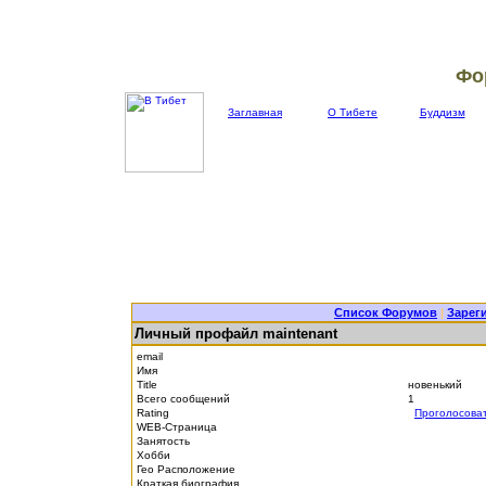
Фо
Заглавная
О Тибете
Буддизм
Список Форумов
|
Зарег
Личный профайл maintenant
email
Имя
Title
новенький
Всего сообщений
1
Rating
Проголосова
WEB-Страница
Занятость
Хобби
Гео Расположение
Краткая биография