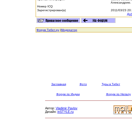
Александрию.
Номер ICQ
Зарегистрирован(а)
2011/03/23 20
Доб
Форум Тибет.ру
|
Модератор
Заглавная
Фото
Туры в Тибет
Форум по Индии
Форум по Непалу
Автор:
Vladimir Pavlov
Дизайн:
inSTYLE.ru