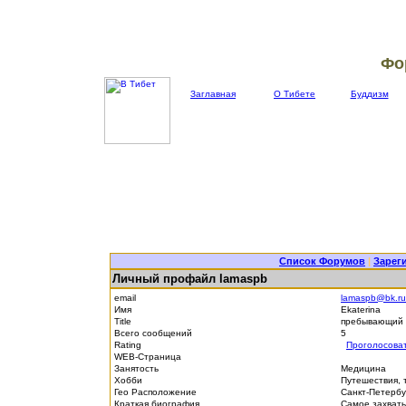
Фо
Заглавная
О Тибете
Буддизм
Список Форумов
|
Зарег
Личный профайл lamaspb
email
lamaspb@bk.ru
Имя
Ekaterina
Title
пребывающий 
Всего сообщений
5
Rating
Проголосова
WEB-Страница
Занятость
Медицина
Хобби
Путешествия, 
Гео Расположение
Санкт-Петерб
Краткая биография
Самое захваты