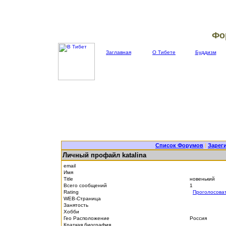
Фо
Заглавная
О Тибете
Буддизм
Список Форумов
|
Зарег
Личный профайл katalina
email
Имя
Title
новенький
Всего сообщений
1
Rating
Проголосова
WEB-Страница
Занятость
Хобби
Гео Расположение
Россия
Краткая биография