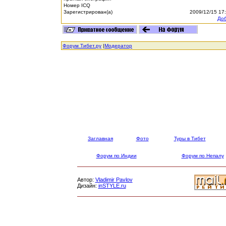
Номер ICQ
Зарегистрирован(а)
2009/12/15 17
Доб
Форум Тибет.ру
|
Модератор
Заглавная
Фото
Туры в Тибет
Форум по Индии
Форум по Непалу
Автор:
Vladimir Pavlov
Дизайн:
inSTYLE.ru