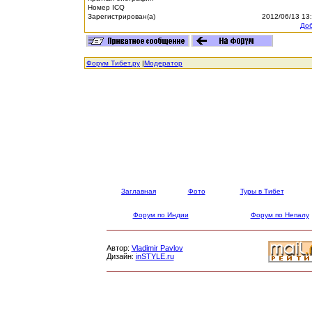
Номер ICQ
Зарегистрирован(а)
2012/06/13 13
Доб
Форум Тибет.ру
|
Модератор
Заглавная
Фото
Туры в Тибет
Форум по Индии
Форум по Непалу
Автор:
Vladimir Pavlov
Дизайн:
inSTYLE.ru