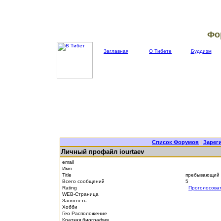
Фо
Заглавная
О Тибете
Буддизм
Список Форумов
|
Зарег
Личный профайл iourtaev
email
Имя
Title
пребывающий 
Всего сообщений
5
Rating
Проголосова
WEB-Страница
Занятость
Хобби
Гео Расположение
Краткая биография