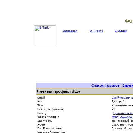
Фо
Заглавная
О Тибете
Буддизм
Список Форумов
|
Зарег
Личный профайл dEw
email
das@lesbank.r
Имя
Дмитрий
Title
Хранитель мо
Всего сообщений
73
Rating
Проголосова
WEB-Страница
http://www.dew
Занятость
финансовый с
Хобби
баскетбол, го
Гео Расположение
Россия, Москв
Краткая биография