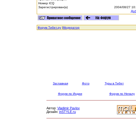
Номер ICQ
Зарегистрирован(а)
2004/08/27 10
Доб
Форум Тибет.ру
|
Модератор
Заглавная
Фото
Туры в Тибет
Форум по Индии
Форум по Непалу
Автор:
Vladimir Pavlov
Дизайн:
inSTYLE.ru