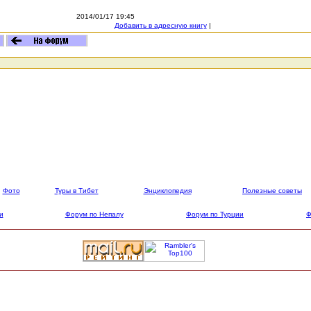
2014/01/17 19:45
Добавить в адресную книгу
|
Фото
Туры в Тибет
Энциклопедия
Полезные советы
и
Форум по Непалу
Форум по Турции
Ф