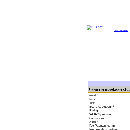
Заглавная
Личный профайл clu
email
Имя
Title
Всего сообщений
Rating
WEB-Страница
Занятость
Хобби
Гео Расположение
Краткая биография