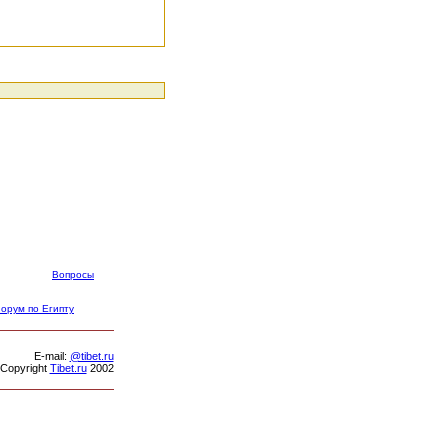
Вопросы
орум по Египту
Е-mail:
@tibet.ru
Copyright
Tibet.ru
2002