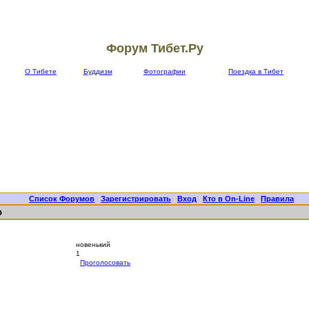
Форум Тибет.Ру
О Тибете
Буддизм
Фотографии
Поездка в Тибет
Список Форумов
|
Зарегистрировать
|
Вход
|
Кто в On-Line
|
Правила
b
новенький
1
Проголосовать