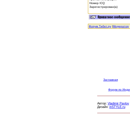
Номер ICQ
Зарегистрирован(а)
Форум Тибет.ру
|
Модератор
Заглавная
Форум по Инди
Автор:
Vladimir Pavlov
Дизайн:
inSTYLE.ru