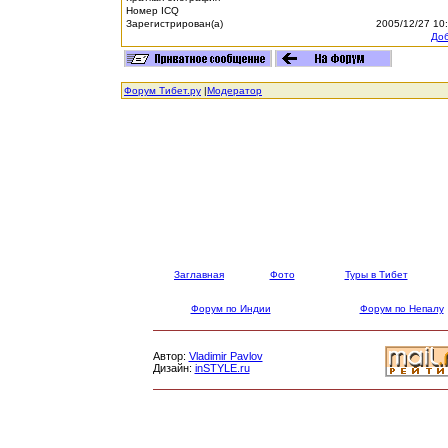
Номер ICQ
Зарегистрирован(а)
2005/12/27 10
Доб
Форум Тибет.ру
|
Модератор
Заглавная
Фото
Туры в Тибет
Форум по Индии
Форум по Непалу
Автор:
Vladimir Pavlov
Дизайн:
inSTYLE.ru