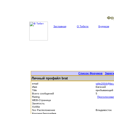
Фо
Заглавная
О Тибете
Буддизм
Список Форумов
|
Зарег
Личный профайл brat
email
ydjin2004@list.
Имя
Евгений
Title
пребывающий 
Всего сообщений
5
Rating
Проголосова
WEB-Страница
Занятость
Хобби
Гео Расположение
Владивосток
Краткая биография