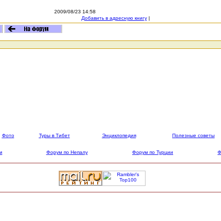
2009/08/23 14:58
Добавить в адресную книгу
|
Фото
Туры в Тибет
Энциклопедия
Полезные советы
и
Форум по Непалу
Форум по Турции
Ф