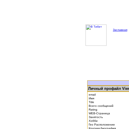
Заглавная
Личный профайл Vie
email
Имя
Title
Всего сообщений
Rating
WEB-Страница
Занятость
Хобби
Гео Расположение
Краткая биография