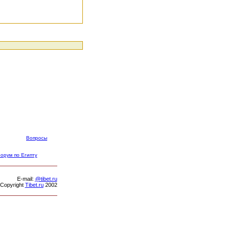
Вопросы
орум по Египту
Е-mail:
@tibet.ru
Copyright
Tibet.ru
2002