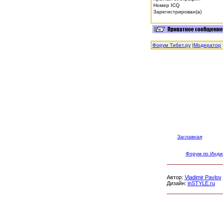
Номер ICQ
Зарегистрирован(а)
Форум Тибет.ру
|
Модератор
Заглавная
Форум по Инди
Автор:
Vladimir Pavlov
Дизайн:
inSTYLE.ru