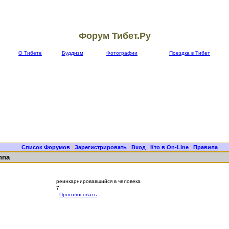
Форум Тибет.Ру
О Тибете
Буддизм
Фотографии
Поездка в Тибет
Список Форумов
|
Зарегистрировать
|
Вход
|
Кто в On-Line
|
Правила
nna
реинкарнировавшийся в человека
7
Проголосовать