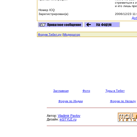
стремиться к э
и кто лишь пр
Номер ICQ
Зарегистрирован(а)
2006/12/23 11
Доб
Форум Тибет.ру
|
Модератор
Заглавная
Фото
Туры в Тибет
Форум по Индии
Форум по Непалу
Автор:
Vladimir Pavlov
Дизайн:
inSTYLE.ru