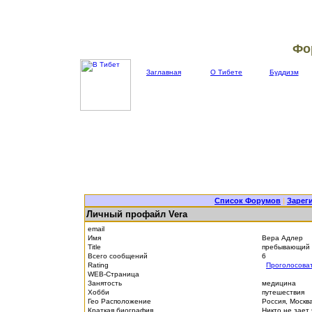
Фо
Заглавная
О Тибете
Буддизм
Список Форумов
|
Зарег
Личный профайл Vera
email
Имя
Вера Адлер
Title
пребывающий 
Всего сообщений
6
Rating
Проголосова
WEB-Страница
Занятость
медицина
Хобби
путешествия
Гео Расположение
Россия, Москв
Краткая биография
Никто не зает