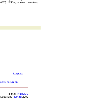
(МАУП), 1995-художник, дизайнер;
Вопросы
орум по Египту
Е-mail:
@tibet.ru
Copyright
Tibet.ru
2002