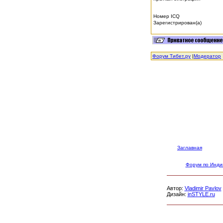
Номер ICQ
Зарегистрирован(а)
Форум Тибет.ру
|
Модератор
Заглавная
Форум по Инди
Автор:
Vladimir Pavlov
Дизайн:
inSTYLE.ru