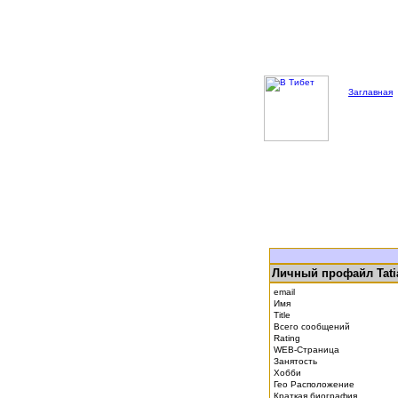
Заглавная
Личный профайл Tati
email
Имя
Title
Всего сообщений
Rating
WEB-Страница
Занятость
Хобби
Гео Расположение
Краткая биография