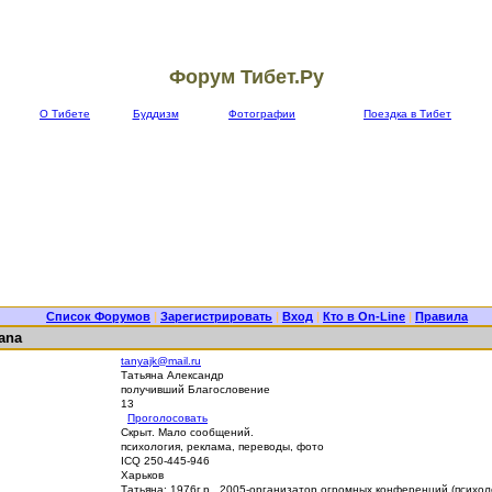
Форум Тибет.Ру
О Тибете
Буддизм
Фотографии
Поездка в Тибет
Список Форумов
|
Зарегистрировать
|
Вход
|
Кто в On-Line
|
Правила
ana
tanyajk@mail.ru
Татьяна Александр
получивший Благословение
13
Проголосовать
Скрыт. Мало сообщений.
психология, реклама, переводы, фото
ICQ 250-445-946
Харьков
Татьяна: 1976г.р., 2005-организатор огромных конференций (психол