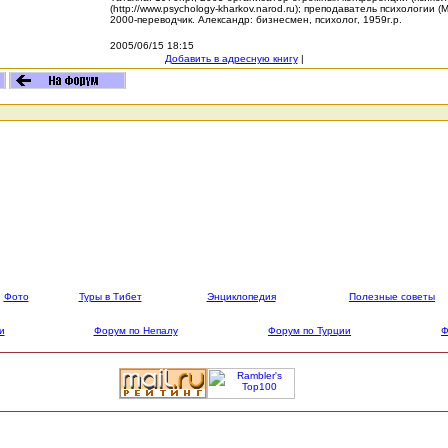
(http://www.psychology-kharkov.narod.ru); преподаватель психологии 
2000-переводчик. Александр: бизнесмен, психолог, 1959г.р.
2005/06/15 18:15
Добавить в адресную книгу
|
Фото
Туры в Тибет
Энциклопедия
Полезные советы
и
Форум по Непалу
Форум по Турции
Ф