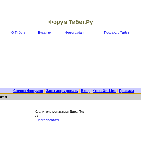
Форум Тибет.Ру
О Тибете
Буддизм
Фотографии
Поездка в Тибет
Список Форумов
|
Зарегистрировать
|
Вход
|
Кто в On-Line
|
Правила
oma
Хранитель монастыря Дира Пук
73
Проголосовать