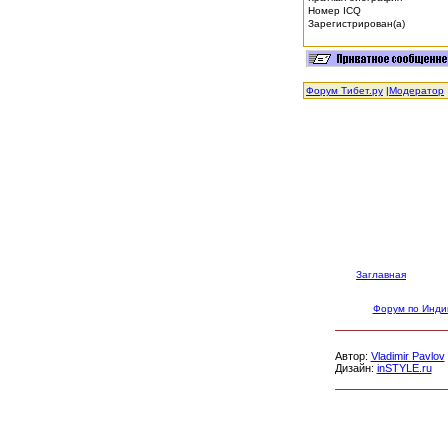
Номер ICQ
Зарегистрирован(а)
Форум Тибет.ру
|
Модератор
Заглавная
Форум по Инди
Автор:
Vladimir Pavlov
Дизайн:
inSTYLE.ru