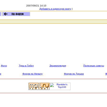
2007/09/21 14:10
Добавить в адресную книгу
|
Фото
Туры в Тибет
Энциклопедия
Полезные советы
и
Форум по Непалу
Форум по Турции
Ф