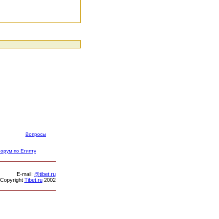
Вопросы
орум по Египту
Е-mail:
@tibet.ru
Copyright
Tibet.ru
2002