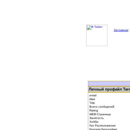
Заглавная
Личный профайл Tar
email
Имя
Title
Всего сообщений
Rating
WEB-Страница
Занятость
Хобби
Гео Расположение
Краткая биография