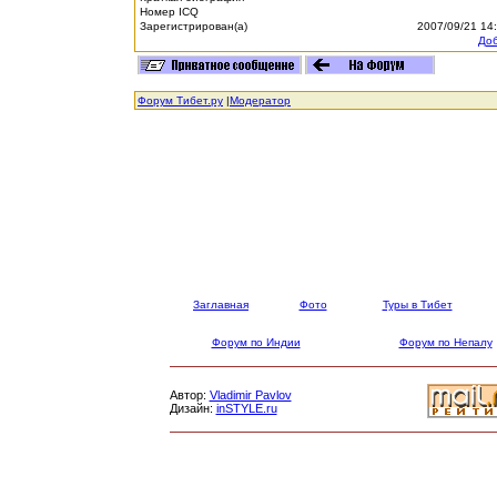
Номер ICQ
Зарегистрирован(а)
2007/09/21 14
Доб
Форум Тибет.ру
|
Модератор
Заглавная
Фото
Туры в Тибет
Форум по Индии
Форум по Непалу
Автор:
Vladimir Pavlov
Дизайн:
inSTYLE.ru