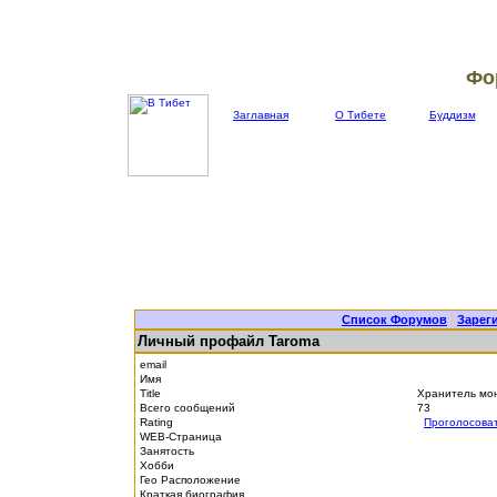
Фо
Заглавная
О Тибете
Буддизм
Список Форумов
|
Зарег
Личный профайл Taroma
email
Имя
Title
Хранитель мо
Всего сообщений
73
Rating
Проголосова
WEB-Страница
Занятость
Хобби
Гео Расположение
Краткая биография