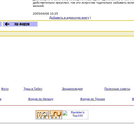
действительно преуспел, так это искусство тщательно забывать ко
жизней.
2005/04/08 10:25
Добавить в адресную книгу
|
Фото
Туры в Тибет
Энциклопедия
Полезные советы
и
Форум по Непалу
Форум по Турции
Ф