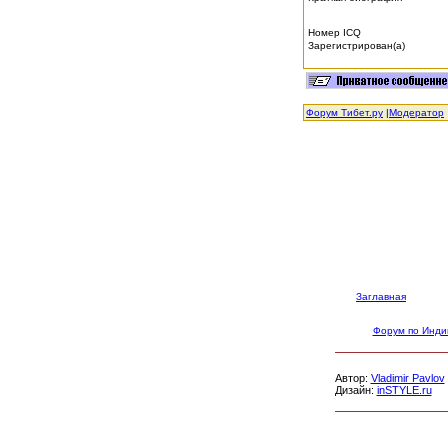
Номер ICQ
Зарегистрирован(а)
Форум Тибет.ру
|
Модератор
Заглавная
Форум по Инди
Автор:
Vladimir Pavlov
Дизайн:
inSTYLE.ru