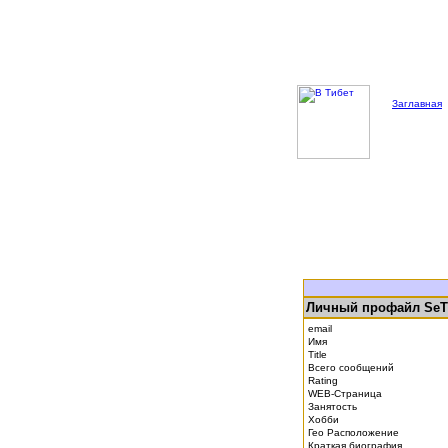
Заглавная
Личный профайл SeT
email
Имя
Title
Всего сообщений
Rating
WEB-Страница
Занятость
Хобби
Гео Расположение
Краткая биография