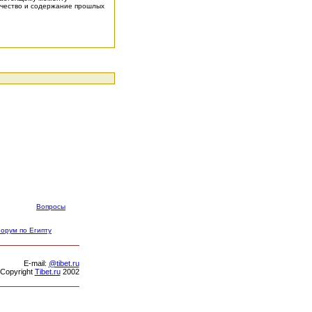
личество и содержание прошлых
Вопросы
орум по Египту
Е-mail:
@tibet.ru
Copyright
Tibet.ru
2002