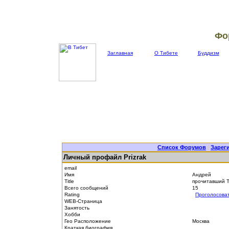
Фо
Заглавная
О Тибете
Буддизм
Список Форумов
|
Зарег
Личный профайл Prizrak
email
Имя
Андрей
Title
прочитавший 
Всего сообщений
15
Rating
Проголосова
WEB-Страница
Занятость
Хобби
Гео Расположение
Москва
Краткая биография