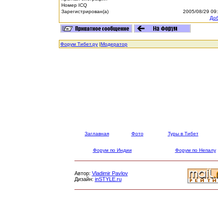
Номер ICQ
Зарегистрирован(а)
2005/08/29 09
Доб
Форум Тибет.ру
|
Модератор
Заглавная
Фото
Туры в Тибет
Форум по Индии
Форум по Непалу
Автор:
Vladimir Pavlov
Дизайн:
inSTYLE.ru