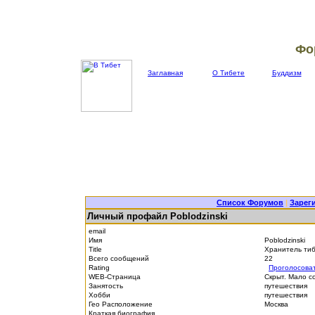
Фо
Заглавная
О Тибете
Буддизм
Список Форумов
|
Зарег
Личный профайл Poblodzinski
email
Имя
Poblodzinski
Title
Хранитель тиб
Всего сообщений
22
Rating
Проголосова
WEB-Страница
Скрыт. Мало с
Занятость
путешествия
Хобби
путешествия
Гео Расположение
Москва
Краткая биография