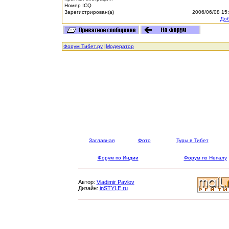
Номер ICQ
Зарегистрирован(а)
2006/06/08 15
Доб
Форум Тибет.ру
|
Модератор
Заглавная
Фото
Туры в Тибет
Форум по Индии
Форум по Непалу
Автор:
Vladimir Pavlov
Дизайн:
inSTYLE.ru