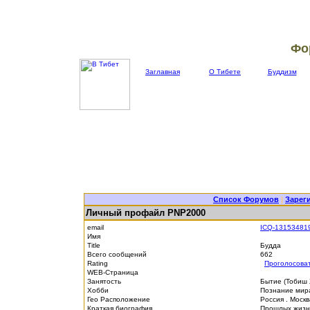
Фо
Заглавная
О Тибете
Буддизм
Список Форумов
|
Зарег
Личный профайл PNP2000
email
ICQ-13153481
Имя
Title
Будда
Всего сообщений
662
Rating
Проголосова
WEB-Страница
Занятость
Бытие (Тобиш
Хобби
Познание мира
Гео Расположение
Россия . Моск
Краткая биография
Прошлых жизне