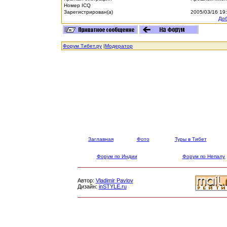
Номер ICQ
Зарегистрирован(а)
2005/03/16 19
Доб
Форум Тибет.ру
|
Модератор
Заглавная
Фото
Туры в Тибет
Форум по Индии
Форум по Непалу
Автор:
Vladimir Pavlov
Дизайн:
inSTYLE.ru