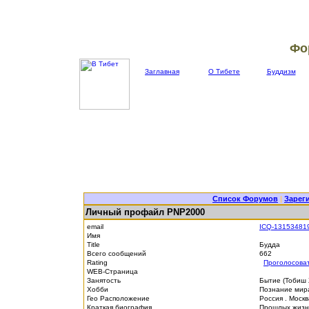
Фо
Заглавная
О Тибете
Буддизм
Список Форумов
|
Зарег
Личный профайл PNP2000
email
ICQ-13153481
Имя
Title
Будда
Всего сообщений
662
Rating
Проголосова
WEB-Страница
Занятость
Бытие (Тобиш
Хобби
Познание мира
Гео Расположение
Россия . Моск
Краткая биография
Прошлых жизне