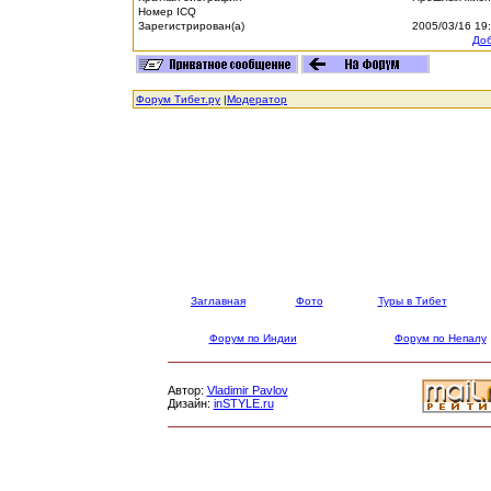
Номер ICQ
Зарегистрирован(а)
2005/03/16 19
Доб
Форум Тибет.ру
|
Модератор
Заглавная
Фото
Туры в Тибет
Форум по Индии
Форум по Непалу
Автор:
Vladimir Pavlov
Дизайн:
inSTYLE.ru