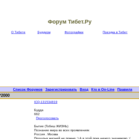
Форум Тибет.Ру
О Тибете
Буддизм
Фотографии
Поездка в Тибет
Список Форумов
|
Зарегистрировать
|
Вход
|
Кто в On-Line
|
Правила
2000
ICQ-131534819
Будда
662
Проголосовать
Бытие (Тобиш ЖИЗНЬ)
Познание мира во всех проявлениях
Россия . Москва
Прошлых жизней не помню :) А в этой пока ничего значимово :(