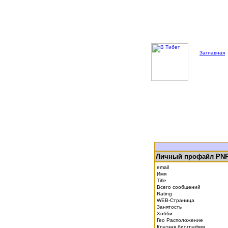
Заглавная
Личный профайл PNP
email
Имя
Title
Всего сообщений
Rating
WEB-Страница
Занятость
Хобби
Гео Расположение
Краткая биография