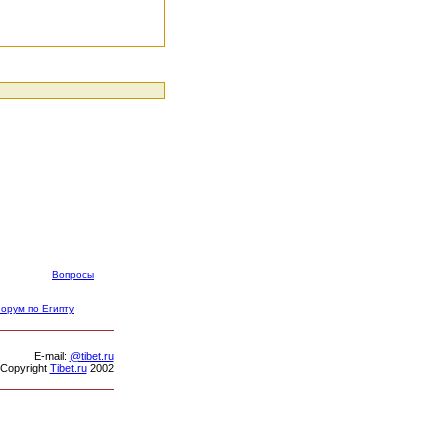
Вопросы
орум по Египту
Е-mail:
@tibet.ru
Copyright
Tibet.ru
2002