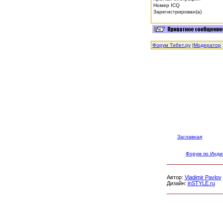
Номер ICQ
Зарегистрирован(а)
Форум Тибет.ру
|
Модератор
Заглавная
Форум по Инди
Автор:
Vladimir Pavlov
Дизайн:
inSTYLE.ru