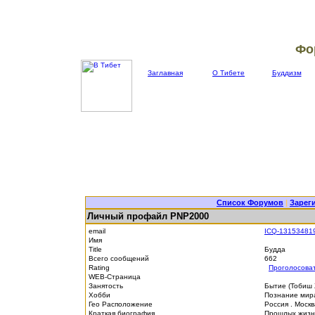
Фо
Заглавная
О Тибете
Буддизм
Список Форумов
|
Зарег
Личный профайл PNP2000
email
ICQ-13153481
Имя
Title
Будда
Всего сообщений
662
Rating
Проголосова
WEB-Страница
Занятость
Бытие (Тобиш
Хобби
Познание мира
Гео Расположение
Россия . Моск
Краткая биография
Прошлых жизне