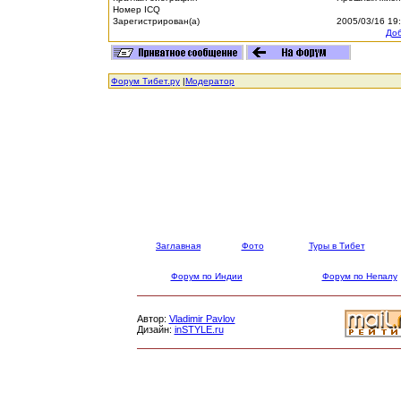
Номер ICQ
Зарегистрирован(а)
2005/03/16 19
Доб
Форум Тибет.ру
|
Модератор
Заглавная
Фото
Туры в Тибет
Форум по Индии
Форум по Непалу
Автор:
Vladimir Pavlov
Дизайн:
inSTYLE.ru