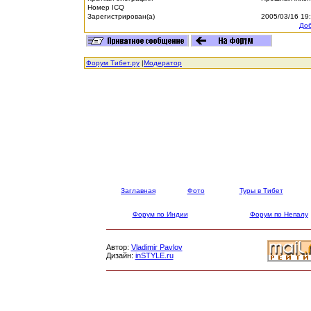
Номер ICQ
Зарегистрирован(а)
2005/03/16 19
Доб
Форум Тибет.ру
|
Модератор
Заглавная
Фото
Туры в Тибет
Форум по Индии
Форум по Непалу
Автор:
Vladimir Pavlov
Дизайн:
inSTYLE.ru