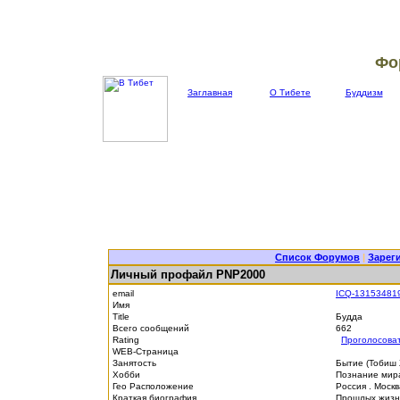
Фо
Заглавная
О Тибете
Буддизм
Список Форумов
|
Зарег
Личный профайл PNP2000
email
ICQ-13153481
Имя
Title
Будда
Всего сообщений
662
Rating
Проголосова
WEB-Страница
Занятость
Бытие (Тобиш
Хобби
Познание мира
Гео Расположение
Россия . Моск
Краткая биография
Прошлых жизне