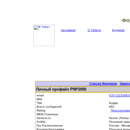
Фо
Заглавная
О Тибете
Буддизм
Список Форумов
|
Зарег
Личный профайл PNP2000
email
ICQ-13153481
Имя
Title
Будда
Всего сообщений
662
Rating
Проголосова
WEB-Страница
Занятость
Бытие (Тобиш
Хобби
Познание мира
Гео Расположение
Россия . Моск
Краткая биография
Прошлых жизне