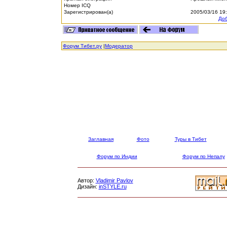
Номер ICQ
Зарегистрирован(а)
2005/03/16 19
Доб
Форум Тибет.ру
|
Модератор
Заглавная
Фото
Туры в Тибет
Форум по Индии
Форум по Непалу
Автор:
Vladimir Pavlov
Дизайн:
inSTYLE.ru