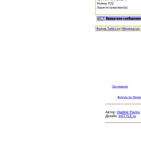
Номер ICQ
Зарегистрирован(а)
Форум Тибет.ру
|
Модератор
Заглавная
Форум по Инди
Автор:
Vladimir Pavlov
Дизайн:
inSTYLE.ru