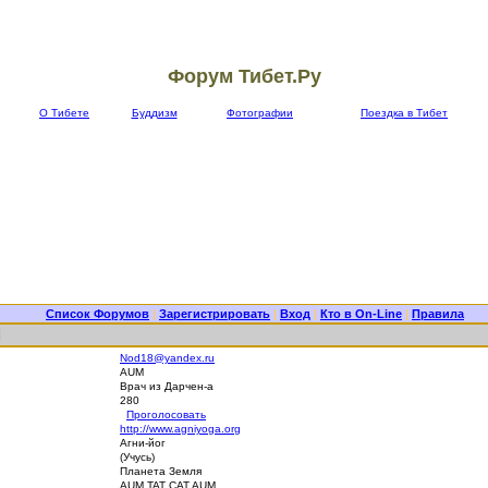
Форум Тибет.Ру
О Тибете
Буддизм
Фотографии
Поездка в Тибет
Список Форумов
|
Зарегистрировать
|
Вход
|
Кто в On-Line
|
Правила
d
Nod18@yandex.ru
AUM
Врач из Дарчен-а
280
Проголосовать
http://www.agniyoga.org
Агни-йог
(Учусь)
Планета Земля
AUM TAT CAT AUM