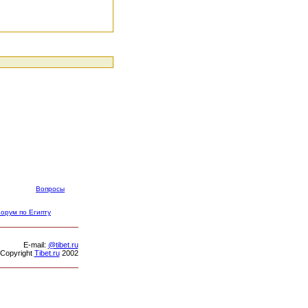
Вопросы
орум по Египту
Е-mail:
@tibet.ru
Copyright
Tibet.ru
2002