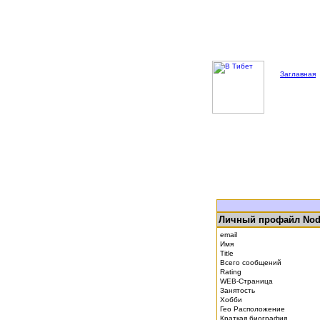
Заглавная
Личный профайл No
email
Имя
Title
Всего сообщений
Rating
WEB-Страница
Занятость
Хобби
Гео Расположение
Краткая биография